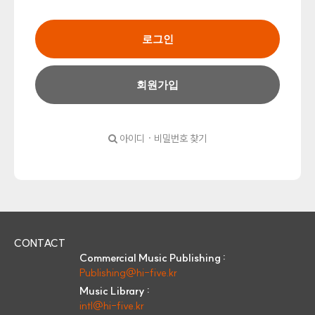
로그인
회원가입
아이디 · 비밀번호 찾기
CONTACT
Commercial Music Publishing :
Publishing@hi-five.kr
Music Library :
intl@hi-five.kr