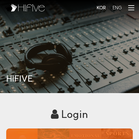
KOR
l
ENG
HIFIVE
Login