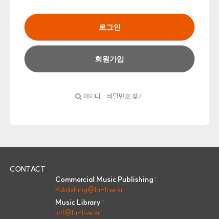
로그인
회원가입
아이디 · 비밀번호 찾기
CONTACT
Commercial Music Publishing :
Publishing@hi-five.kr
Music Library :
intl@hi-five.kr