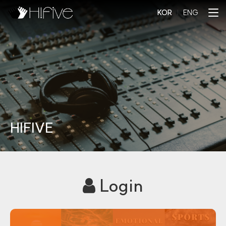
KOR
l
ENG
HIFIVE
Login