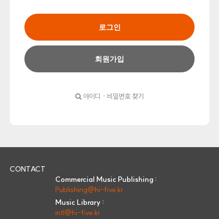
로그인
회원가입
아이디 · 비밀번호 찾기
CONTACT
Commercial Music Publishing :
Publishing@hi-five.kr
Music Library :
intl@hi-five.kr