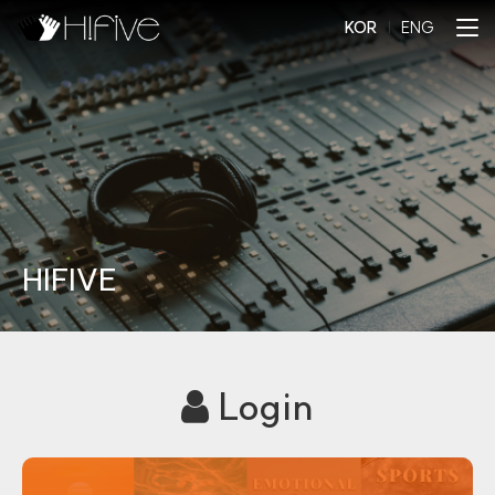
KOR
l
ENG
HIFIVE
Login