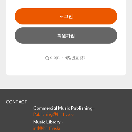
로그인
회원가입
아이디 · 비밀번호 찾기
CONTACT
Commercial Music Publishing :
Publishing@hi-five.kr
Music Library :
intl@hi-five.kr