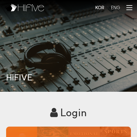
KOR
l
ENG
HIFIVE
Login