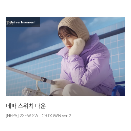
Advertisement
네파 스위치 다운
[NEPA] 23FW SWITCH DOWN ver.2