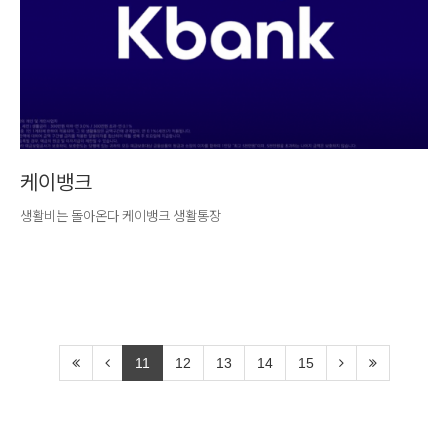
케이뱅크
생활비는 돌아온다 케이뱅크 생활통장
11
12
13
14
15