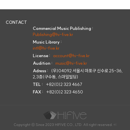
CONTACT
Commercial Music Publishing :
Publishing@hi-five.kr
Music Library :
intl@hi-five.kr
License :
account@hi-five.kr
Audition :
music@hi-five.kr
Adress :
(우)04092 서울시 마포구 신수로 25-36,
2,3층(구수동, 스마일빌딩)
TEL :
+82(0)2 323 4667
FAX :
+82(0)2 323 4650
Copyright ⓒ Since 2023 HIFIVE CO., LTD. All right reserved.