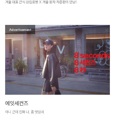
겨울 대표 간식 삼립호빵 X 겨울 왕자 차준환의 만남!
Advertisement
에잇세컨즈
아니 근데 진짜 나, 좀 멋있네