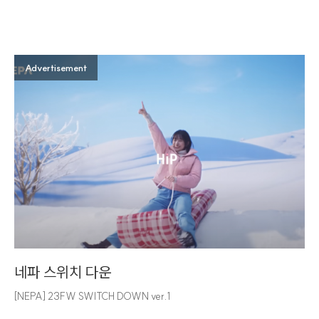
Advertisement
네파 스위치 다운
[NEPA] 23FW SWITCH DOWN ver.1