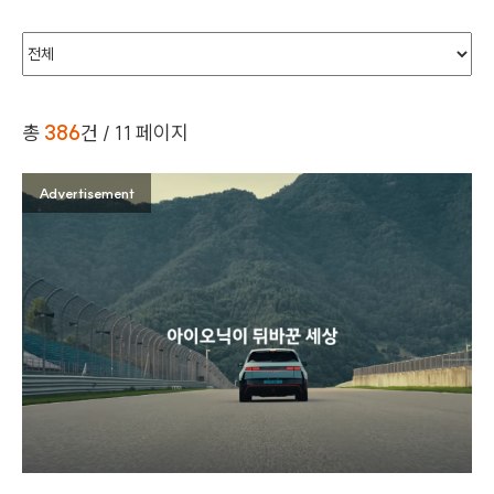
Playlist
총
386
건
/ 11 페이지
Advertisement