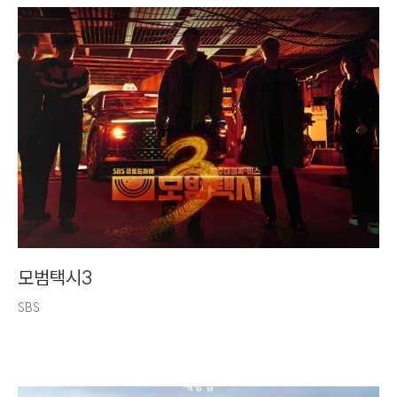
모범택시3
SBS