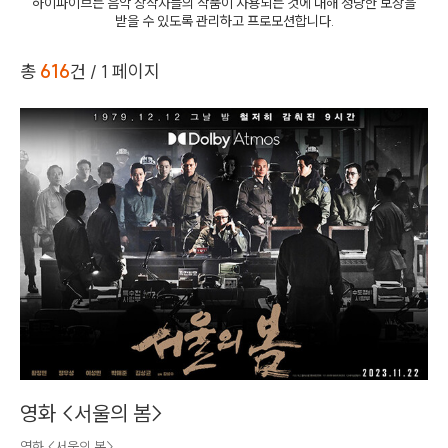
Artist
하이파이브는 음악 창작자들의 작품이 사용되는 것에 대해 정당한 보상을
받을 수 있도록 관리하고 프로모션합니다.
Custom
총
616
건
/ 1 페이지
영화 <서울의 봄>
영화 <서울의 봄>